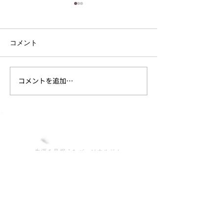
コメント
コメントを追加…
ダイエットを成功させる
姿勢を改善させ
ために必要なこと
は？
​生涯を見据えたパーソナルジム